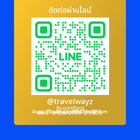
ติดต่อผ่านไลน์
@travelwayz
วัน-เวลาทำการ
อีเมล : Travelwayz99@gmail.com
เบอร์โทรติดต่อ : 02-115-4619
จันทร์ - อาทิตย์ 09.00 - 19.00 น.