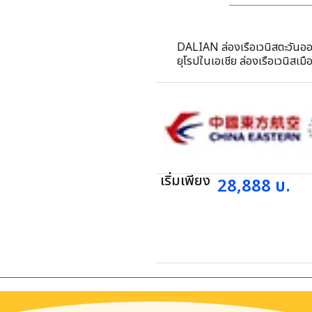
DALIAN ล่องเรือเวนิสตะวันออก
ยุโรปในเอเชีย ล่องเรือเวนิสเมืองต้าเหลียน ให้อาหารนกนางนวลที่จัตุรัสซิงไห่
สะพานข้ามทะเลซิงไห่วาน หุบเขาไท่หยางกูแห
อ่าวลิงเจี่ยวาน สวนพฤกษศาสตร์อิงเกอซือ ถนนแลนด์มา
รัสเซีย ถนนกวนตง จัตุรัสจงซา
เริ่มเพียง
28,888
บ.