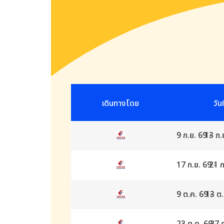
เดินทางโดย
วัน
9 ก.ย. 69
13 ก.
-
17 ก.ย. 69
21 ก
-
9 ต.ค. 69
13 ต.
-