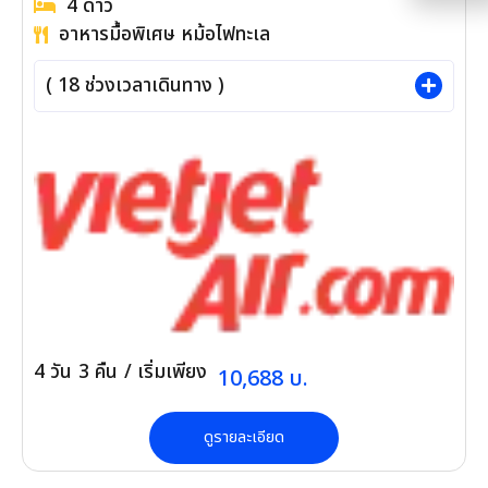
เรือกระด้ง สุดตื่นเต้น มารีน่าคาเฟ่, สะพานมังกร
4
ดาว
อาหารมื้อพิเศษ หม้อไฟทะเล
(
18
ช่วงเวลาเดินทาง )
4
วัน
3
คืน
/ เริ่มเพียง
10,688
บ.
ดูรายละเอียด