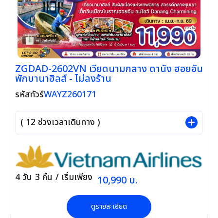
ZGDAD-2602VN เวียดนามกลาง ดานัง ฮอยอัน
พักบานาฮิลส์ - ไม่ลงร้าน
WAYZ260171
รหัสทัวร์
(
12
ช่วงเวลาเดินทาง )
4
วัน
3
คืน
/ เริ่มเพียง
10,990
บ.
ดูรายละเอียด