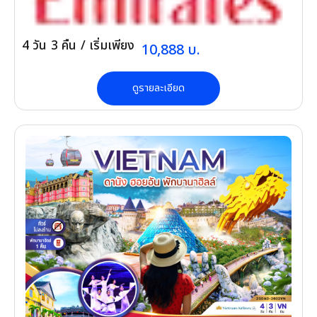
4
วัน
3
คืน
/ เริ่มเพียง
10,888
บ.
ดูรายละเอียด