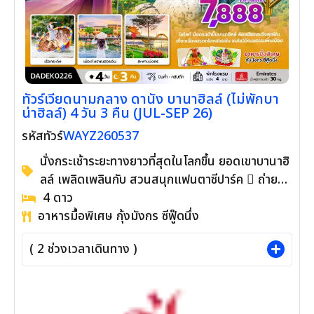
ทัวร์เวียดนามกลาง ดานัง บานาฮิลล์ (ไม่พักบา
น่าฮิลล์) 4 วัน 3 คืน (JUL-SEP 26)
WAYZ260537
รหัสทัวร์
นั่งกระเช้าระยะทางยาวที่สุดในโลกขึ้น ยอดเขาบานาฮิ
ลล์ เพลิดเพลินกับ สวนสนุกแฟนตาซีปาร์ค  ถ่าย
ภาพกับแลนด์มาร์คใหม่ สะพานโกเด้นบริดจ์ ตื่นตา
4
ดาว
อาหารมื้อพิเศษ กุ้งมังกร ซีฟู๊ดนึ่ง
กับโซนใหม่ Eclipse Square  ชมอารยธรรม
โบราณแห่งเมืองฮอยอัน เมืองมรดกโลก นั่งเรือกระ
(
2
ช่วงเวลาเดินทาง )
ด้ง ชมวัฒนธรรมอันสวยงามของชาวท้องถิ่น  สัก
การะเจ้าแม่กวนอิม ณ วัดลินห์อึ๋ง เช็คอิน Marina
Café คาเฟ่ริมทะเล ชม The Heritage Show 
ช้อปปิ้ง ร้านผ้าไหม, ร้านหยก อัญมณี, ร้านแกะสลัก