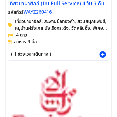
เที่ยวบานาฮิลล์ (บิน Full Service) 4 วัน 3 คืน
WAYZ260416
รหัสทัวร์
เที่ยวบานาฮิลล์, สะพานมือทองคำ, สวนสนุกแฟนซี,
หมู่บ้านฝรั่งเศส นั่งเรือกระด้ง, วัดหลินอึ๋ง, พิเศษ
Charming Show
4
ดาว
อาหาร 9 มื้อ
(
1
ช่วงเวลาเดินทาง )