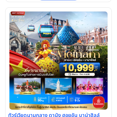
ทัวร์เวียดนามกลาง ดานัง ฮอยอัน บาน่าฮิลล์