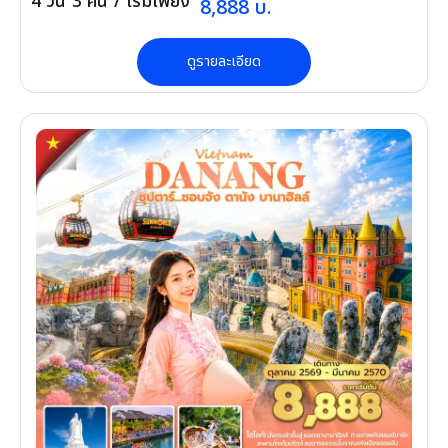
4
วัน
3
คืน
/ เริ่มเพียง
8,888
บ.
ดูรายละเอียด