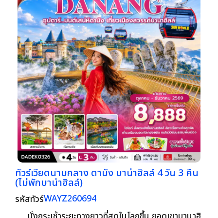
ทัวร์เวียดนามกลาง ดานัง บาน่าฮิลล์ 4 วัน 3 คืน
(ไม่พักบาน่าฮิลล์)
WAYZ260694
รหัสทัวร์
นั่งกระเช้าระยะทางยาวที่สุดในโลกขึ้น ยอดเขาบานาฮิ