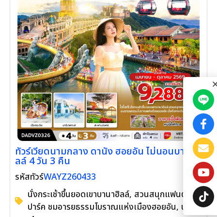
ทัวร์เวียดนามกลาง ดานัง ฮอยอัน ไม่นอนบานาฮิ
ลล์ 4 วัน 3 คืน
WAYZ260433
รหัสทัวร์
นั่งกระเช้าขึ้นยอดเขาบานาฮิลล์, สวนสนุกแฟนตาซี
ปาร์ค ชมอารยธรรมโบราณแห่งเมืองฮอยอัน, นั่ง