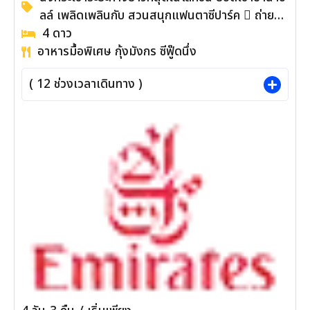
ลล์ เพลิดเพลินกับ สวนสนุกแฟนตาซีปาร์ค  ถ่าย
ภาพกับแลนด์มาร์คใหม่ สะพานโกเด้นบริดจ์ ตื่นตา
4
ดาว
อาหารมื้อพิเศษ กุ้งมังกร ซีฟู๊ดนึ่ง
กับโซนใหม่ Eclipse Square  ชมอารยธรรม
โบราณแห่งเมืองฮอยอัน เมืองมรดกโลก นั่งเรือกระ
(
12
ช่วงเวลาเดินทาง )
ด้ง ชมวัฒนธรรมอันสวยงามของชาวท้องถิ่น  สัก
การะเจ้าแม่กวนอิม ณ วัดลินห์อึ๋ง เช็คอิน Marina
Café คาเฟ่ริมทะเล ชม The Heritage Show 
ช้อปปิ้ง ร้านผ้าไหม, ร้านหยก อัญมณี, ร้านแกะสลัก
หินอ่อน, ร้านเยื่อไม้ไผ่, และร้านกาแฟ