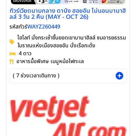
ทัวร์เวียดนามกลาง ดานัง ฮอยอัน ไม่นอนบานาฮิ
ลล์ 3 วัน 2 คืน (MAY - OCT 26)
WAYZ260449
รหัสทัวร์
ไฮไลท์ นั่งกระเช้าขึ้นยอดเขาบานาฮิลล์ ชมอารยธรรม
โบราณแห่งเมืองฮอยอัน นั่งเรือกะด้ง
4
ดาว
อาหารมื้อพิเศษ เมนูหม้อไฟทะเล
(
7
ช่วงเวลาเดินทาง )