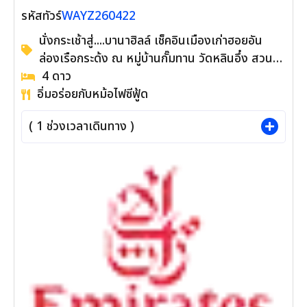
WAYZ260422
รหัสทัวร์
นั่งกระเช้าสู่....บานาฮิลล์ เช็คอินเมืองเก่าฮอยอัน
ล่องเรือกระด้ง ณ หมู่บ้านกั๊มทาน วัดหลินอึ๋ง สวนเอ
เปค สะพานแห่งความรัก สะพานมังกร โบสถ์สีชมพู
4
ดาว
อิ่มอร่อยกับหม้อไฟซีฟู้ด
คาเฟ่ Sơn Trà Marina ชม Charming Show
ช้อปปิ้งตลาดฮาน
(
1
ช่วงเวลาเดินทาง )