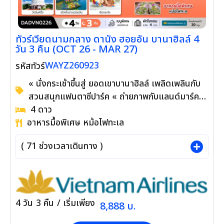
ทัวร์เวียดนามกลาง ดานัง ฮอยอัน บานาฮิลล์ 4
วัน 3 คืน (OCT 26 - MAR 27)
WAYZ260923
รหัสทัวร์
« นั่งกระเช้าขึ้นสู่ ยอดเขาบานาฮิลล์ เพลิดเพลินกับ
สวนสนุกแฟนตาซีปาร์ค « ถ่ายภาพกับแลนด์มาร์ค
ใหม่ สะพานโกเด้นบริดจ์ ตื่นตากับโซนใหม่ Eclipse
4
ดาว
อาหารมื้อพิเศษ หม้อไฟทะเล
Square « ชมอารยธรรมโบราณแห่งเมืองฮอยอัน
เมืองมรดกโลก นั่งเรือกระด้ง ชมวัฒนธรรมอัน
(
71
ช่วงเวลาเดินทาง )
สวยงามของชาวท้องถิ่น « สักการะเจ้าแม่กวนอิม ณ
วัดลินห์อึ๋ง เช็คอิน Marina Café คาเฟ่ริมทะเล ชม
The Heritage Show « ช้อปปิ้ง ร้านผ้าไหม, ร้าน
หยก อัญมณี, ร้านเยื่อไผ่, และ ร้านกาแฟ
4
วัน
3
คืน
/ เริ่มเพียง
8,888
บ.