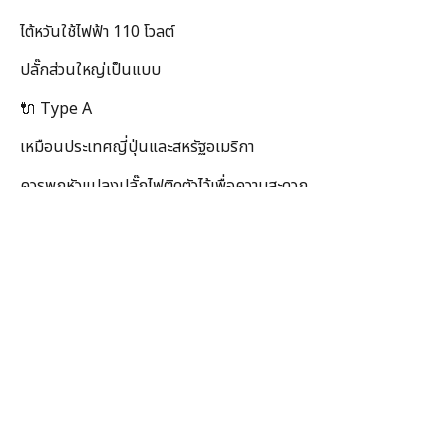
ไต้หวันใช้ไฟฟ้า 110 โวลต์
ปลั๊กส่วนใหญ่เป็นแบบ
🔌 Type A
เหมือนประเทศญี่ปุ่นและสหรัฐอเมริกา
ควรพกหัวแปลงปลั๊กไฟติดตัวไว้เพื่อความสะดวก
8. ยาประจำตัวและ
อุปกรณ์ส่วนตัว
ควรเตรียม
💊 ยาประจำตัว
🤧 ยาแก้แพ้