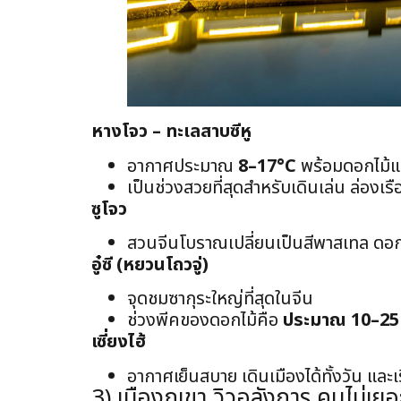
หางโจว – ทะเลสาบซีหู
อากาศประมาณ
8–17°C
พร้อมดอกไม้แ
เป็นช่วงสวยที่สุดสำหรับเดินเล่น ล่องเร
ซูโจว
สวนจีนโบราณเปลี่ยนเป็นสีพาสเทล ดอก
อู๋ซี (หยวนโถวจู่)
จุดชมซากุระใหญ่ที่สุดในจีน
ช่วงพีคของดอกไม้คือ
ประมาณ 10–25
เซี่ยงไฮ้
อากาศเย็นสบาย เดินเมืองได้ทั้งวัน และเ
3) เมืองภูเขา วิวอลังการ คนไม่เยอ