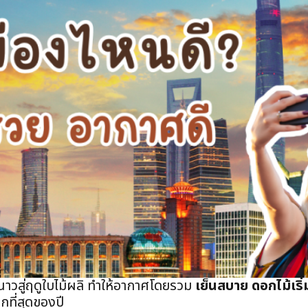
นาวสู่ฤดูใบไม้ผลิ ทำให้อากาศโดยรวม
เย็นสบาย ดอกไม้เริ
ากที่สุดของปี