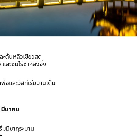
ละต้นหลิวเขียวสด
ือ และชมไร่ชาหลงจิ่ง
พีชและวิสทีเรียบานเต็ม
 มีนาคม
ริ่มมีซากุระบาน
ะ