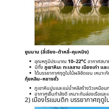
ยูนนาน (ลี่เจียง–ต้าหลี่–คุนหมิง)
อุณหภูมิประมาณ
10–22°C
อากาศสบาย 
มีทั้ง
ภูเขาหิมะ ทะเลสาบ เมืองเก่า และ
ได้บรรยากาศฤดูใบไม้ผลิชัดเจน เหมาะก
กุ้ยหลิน–หยางซั่ว
ภูเขาหินปูนและแม่น้ำหลีสร้างวิวเหมือ
อากาศเย็นกำลังดี เหมาะกับล่องเรือและเ
2) เมืองโรแมนติก บรรยากาศฤดูใบ