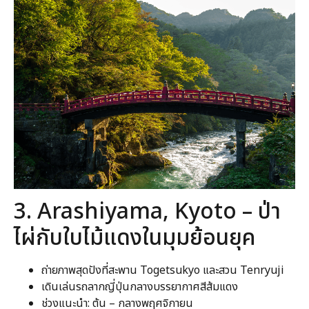
3. Arashiyama, Kyoto – ป่า
ไผ่กับใบไม้แดงในมุมย้อนยุค
ถ่ายภาพสุดปังที่สะพาน Togetsukyo และสวน Tenryuji
เดินเล่นรถลากญี่ปุ่นกลางบรรยากาศสีส้มแดง
ช่วงแนะนำ: ต้น – กลางพฤศจิกายน