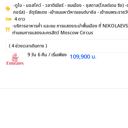
-ดูไบ - มอสโคว์ - วลาดิเมียร์ - ชมเมือง - ซุสดาล(โกลด์เดน ริง) 
กอร์ส) - จัตุรัสแดง -เข้าชมมหาวิหารเซนต์บาซิล - เข้าชมพระราชวั
มหาวิหารเซนต์ซาเวียร์ - เนินเขาสแปร์โร่ - ล่องเรือแม่น้ำมอสโคว์
4
ดาว
-บริการอาหารค่ำ และชม การแสดงระบำพื้นเมือง ที่ NIKOLAE
ท่านชมการแสดงละครสัตว์ Moscow Circus
(
4
ช่วงเวลาเดินทาง )
9
วัน
6
คืน
/ เริ่มเพียง
109,900
บ.