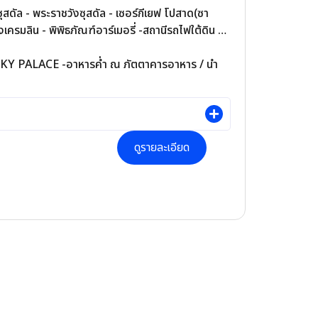
-ซุสดัล - พระราชวังซุสดัล - เซอร์กีเยฟ โปสาด(ซา
งเครมลิน - พิพิธภัณฑ์อาร์เมอรี่ -สถานีรถไฟใต้ดิน -
VSKY PALACE -อาหารค่ำ ณ ภัตตาคารอาหาร / นำ
ดูรายละเอียด