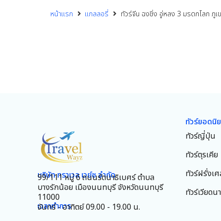
หน้าแรก
แกลลอรี่
ทัวร์จีน ฉงชิ่ง อู่หลง 3 มรดกโลก ภูเขา
ทัวร์ยอดนิ
ทัวร์ญี่ปุ่น
ทัวร์ตุรเคีย
ทัวร์ฝรั่งเศ
บริษัท ทราเวล เวย์ซ จำกัด
99/111 หมู่ 6 ถนนรัตนาธิเบศร์ ตำบล
บางรักน้อย เมืองนนทบุรี จังหวัดนนทบุรี
ทัวร์เวียดน
11000
เวลาทำการ
จันทร์ - อาทิตย์ 09.00 - 19.00 น.