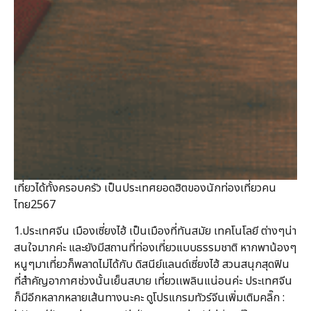
เที่ยวได้ทั้งครอบครัว เป็นประเทศยอดฮิตของนักท่องเที่ยวคน
ไทย2567
1.ประเทศจีน เมืองเซี่ยงไฮ้ เป็นเมืองที่ทันสมัย เทคโนโลยี ต่างๆน่า
สนใจมากค่ะ และยังมีสถานที่ท่องเที่ยวแบบธรรมชาติ หากพาน้องๆ
หนูๆมาเที่ยวก็พลาดไม่ได้กับ ดิสนีย์แลนด์เซี่ยงไฮ้ สวนสนุกสุดฟิน
ที่สำคัญอากาศช่วงนั้นเย็นสบาย เที่ยวเเพลินแน่อนค่ะ ประเทศจีน
ก็มีอีกหลากหลายเส้นทางนะคะ ดูโปรแกรมทัวร์จีนเพิ่มเติมคลิ๊ก :