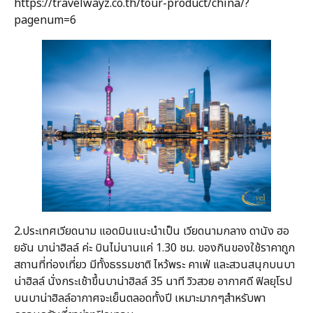
https://travelwayz.co.th/tour-product/china/?
pagenum=6
2.ประเทศเวียดนาม แอดมินแนะนำเป็น เวียดนามกลาง ดานัง ฮอ
ยอัน บาน่าฮิลล์ ค่ะ บินไม่นานแค่ 1.30 ชม. ของกินของใช้ราคาถูก
สถานที่ท่องเที่ยว มีทั้งธรรมชาติ ไหว้พระ คาเฟ่ และสวนสนุกบนบา
น่าฮิลล์ นั่งกระเช้าขึ้นบาน่าฮิลล์ 35 นาที วิวสวย อากาศดี ฟิลยุโรป
บนบาน่าฮิลล์อากาศจะเย็นตลอดทั้งปี เหมาะมากๆสำหรับพา