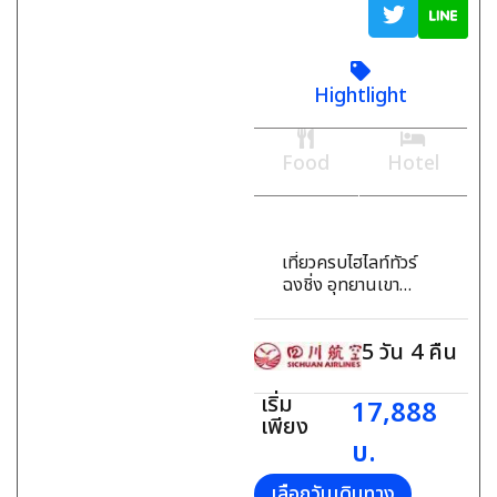
Hightlight
Food
Hotel
เที่ยวครบไฮไลท์ทัวร์
ฉงชิ่ง อุทยานเขา
นางฟ้า, อุทยานแห่ง
ชาติหลุมฟ้า 3 สะพาน
5
วัน
4
คืน
สวรรค์, ผาหินแกะสลัก
ต้าจู๋ เขาเป่าติงซาน
มรดกโลกระดับ 5A
เริ่ม
17,888
เพียง
บ.
เลือกวันเดินทาง