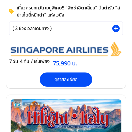
ซ่า)
WAYZ260495
รหัสทัวร์
เที่ยวครบทุกวัน เมนูพิเศษ!! "พิซซ่าอิตาเลี่ยน" ต้น
ตำรับ "สปาเก็ตตี้หมึกดำ" แห่งเวนิส
(
2
ช่วงเวลาเดินทาง )
7
วัน
4
คืน
/ เริ่มเพียง
75,990
บ.
ดูรายละเอียด