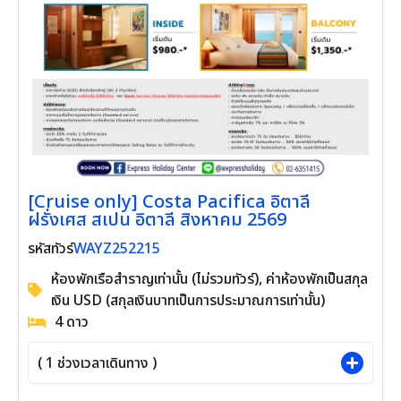
[Cruise only] Costa Pacifica อิตาลี ฝรั่งเศส
สเปน อิตาลี สิงหาคม 2569
WAYZ252215
รหัสทัวร์
ห้องพักเรือสำราญเท่านั้น (ไม่รวมทัวร์), ค่าห้อง
พักเป็นสกุลเงิน USD (สกุลเงินบาทเป็นการ
ประมาณการเท่านั้น)
4
ดาว
(
1
ช่วงเวลาเดินทาง )