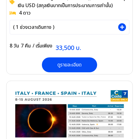
พักเป็นสกุลเงิน USD (สกุลเงินบาทเป็นการ
ประมาณการเท่านั้น)
4
ดาว
(
1
ช่วงเวลาเดินทาง )
8
วัน
7
คืน
/ เริ่มเพียง
33,500
บ.
ดูรายละเอียด