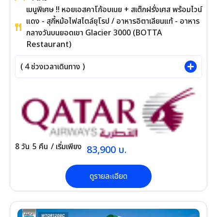
ปารีส (หอไอเฟล, ประตูชัย, ถนนชองเอลิเซ่,
จัตุรัสทรอคาเดโร, ล่องเรือแม่น้ำแซนน์, พิพิธ
ภัณฑ์ลูฟร์, พระราชวังแวร์ซายส์) – เมืองดีจอง –
4
ดาว
เจนีวา (น้ำพุเจดโด, นาฬิกาดอกไม้, เก้าอี้
เมนูพิเศษ !! หอยเอสคาโก้อบเนย + สเต๊กฝรั่งเศส
สามขา, สำนักงาน UN) – หมู่บ้านอีวัวร์ – เมือง
พร้อมไวน์แดง - สุกี้หม้อไฟสไตล์ยุโรป / อาหาร
อานซี (Annecy เวนิสแห่งเทือกเขาแอลป์) – ชา
อิตาเลียนแท้ - อาหารกลางวันบนยอดเขา
โมนิกซ์ (ชมเมืองตากอากาศ มองยอดเขามองบ
Glacier 3000 (BOTTA Restaurant)
ลังค์)
(
4
ช่วงเวลาเดินทาง )
8
วัน
5
คืน
/ เริ่มเพียง
83,900
บ.