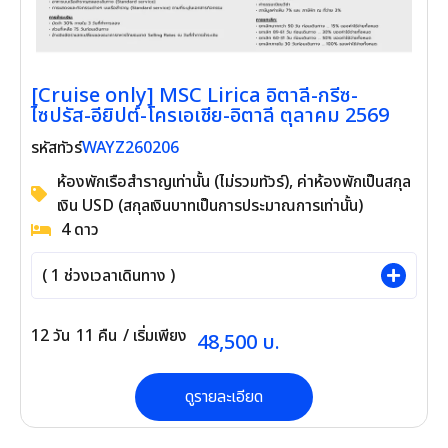
[Cruise only] MSC Lirica อิตาลี-กรีซ-ไซปรัส-
อียิปต์-โครเอเชีย-อิตาลี ตุลาคม 2569
WAYZ260206
รหัสทัวร์
ห้องพักเรือสำราญเท่านั้น (ไม่รวมทัวร์), ค่าห้อง
พักเป็นสกุลเงิน USD (สกุลเงินบาทเป็นการ
ประมาณการเท่านั้น)
4
ดาว
(
1
ช่วงเวลาเดินทาง )
12
วัน
11
คืน
/ เริ่มเพียง
48,500
บ.
ดูรายละเอียด