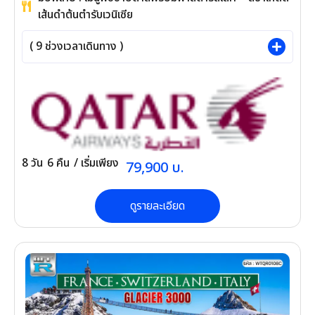
เร – ฟลอเรนซ์ – เวนิสเมสเตร – เวโรนา – เซอร์
มิโอเน่ – มิลาน – โคโม่
4
ดาว
มื้อพิเศษ : เมนูพิซซ่าอิตาลีพร้อมพาสต้ารสเลิศ –
สปาเก็ตตี้เส้นดำต้นตำรับเวนิเซีย
(
9
ช่วงเวลาเดินทาง )
8
วัน
6
คืน
/ เริ่มเพียง
79,900
บ.
ดูรายละเอียด