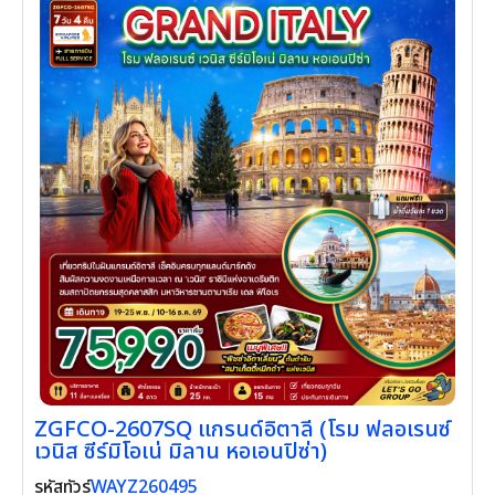
ZGFCO-2607SQ แกรนด์อิตาลี (โรม
ฟลอเรนซ์ เวนิส ซีร์มิโอเน่ มิลาน หอเอนปิ