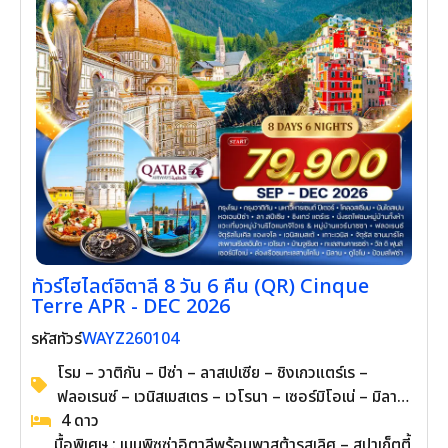
ทัวร์ไฮไลต์อิตาลี 8 วัน 6 คืน (QR) Cinque
Terre APR - DEC 2026
WAYZ260104
รหัสทัวร์
โรม – วาติกัน – ปิซ่า – ลาสเปเซีย – ชิงเกวแตร์