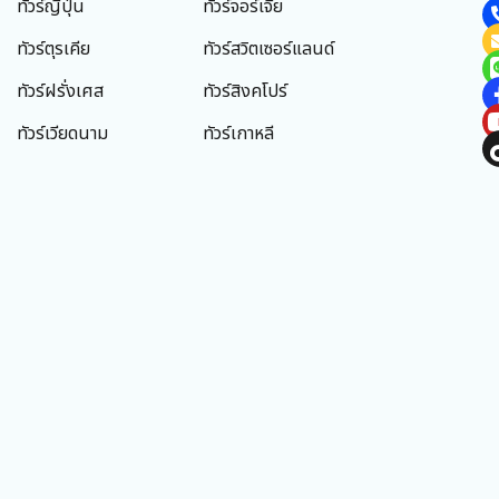
บริษัท ทราเวล เวย์ซ จำกัด
99/111 หมู่ 6 ถนนรัตนาธิเบศร์ ตำบล บางรักน้อย
เมืองนนทบุรี จังหวัดนนทบุรี 11000
เวลาทำการ
จันทร์ - อาทิตย์ 09.00 - 19.00 น.
ทัวร์ยอดนิยม
ทัวร์ญี่ปุ่น
ทัวร์จอร์เจีย
ทัวร์ตุรเคีย
ทัวร์สวิตเซอร์แลนด์
ทัวร์ฝรั่งเศส
ทัวร์สิงคโปร์
ทัวร์เวียดนาม
ทัวร์เกาหลี