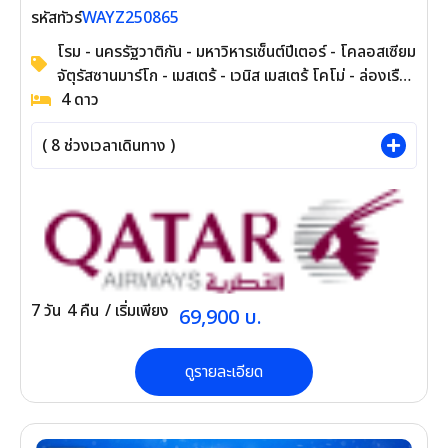
SEP 2025 - MAR 2026
WAYZ250865
รหัสทัวร์
โรม - นครรัฐวาติกัน - มหาวิหารเซ็นต์ปีเตอร์ -
โคลอสเซียม จัตุรัสซานมาร์โก - เมสเตร้ - เวนิส
เมสเตร้ โคโม่ - ล่องเรือทะเลสาบโคโม่ - ซูริค
4
ดาว
ซูริค - หมู่บ้านเลาเทอร์บรุนเนน – นั่งรถไฟชมวิว
(
8
ช่วงเวลาเดินทาง )
พิชิตยอดเขาจุงเฟรา ชมเมือง - ซาฟเฮาส์เซ่น -
น้ำตกไรน์
7
วัน
4
คืน
/ เริ่มเพียง
69,900
บ.
ดูรายละเอียด