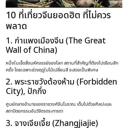
10 ที่เที่ยวจีนยอดฮิต ที่ไม่ควร
พลาด
1. กำแพงเมืองจีน (The Great
Wall of China)
หนึ่งในเจ็ดสิ่งมหัศจรรย์ของโลก สถานที่สำคัญที่ต้องไปเยือนสัก
ครั้ง โดยเฉพาะช่วงฤดูใบไม้เปลี่ยนสี จะสวยเป็นพิเศษ
2. พระราชวังต้องห้าม (Forbidden
City), ปักกิ่ง
ศูนย์กลางอำนาจของราชวงศ์จีนโบราณ เต็มไปด้วยศิลปะและ
สถาปัตยกรรมอันวิจิตรตระการตา
3. จางเจียเจี้ย (Zhangjiajie)