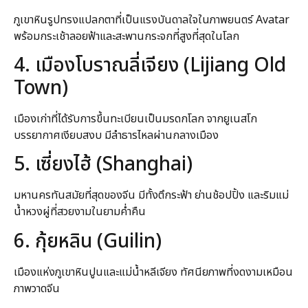
ภูเขาหินรูปทรงแปลกตาที่เป็นแรงบันดาลใจในภาพยนตร์ Avatar
พร้อมกระเช้าลอยฟ้าและสะพานกระจกที่สูงที่สุดในโลก
4. เมืองโบราณลี่เจียง (Lijiang Old
Town)
เมืองเก่าที่ได้รับการขึ้นทะเบียนเป็นมรดกโลก จากยูเนสโก
บรรยากาศเงียบสงบ มีลำธารไหลผ่านกลางเมือง
5. เซี่ยงไฮ้ (Shanghai)
มหานครทันสมัยที่สุดของจีน มีทั้งตึกระฟ้า ย่านช้อปปิ้ง และริมแม่
น้ำหวงผู่ที่สวยงามในยามค่ำคืน
6. กุ้ยหลิน (Guilin)
เมืองแห่งภูเขาหินปูนและแม่น้ำหลีเจียง ทัศนียภาพที่งดงามเหมือน
ภาพวาดจีน