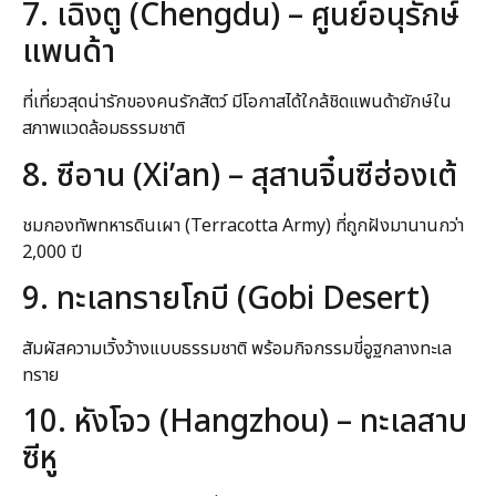
7. เฉิงตู (Chengdu) – ศูนย์อนุรักษ์
แพนด้า
ที่เที่ยวสุดน่ารักของคนรักสัตว์ มีโอกาสได้ใกล้ชิดแพนด้ายักษ์ใน
สภาพแวดล้อมธรรมชาติ
8. ซีอาน (Xi’an) – สุสานจิ๋นซีฮ่องเต้
ชมกองทัพทหารดินเผา (Terracotta Army) ที่ถูกฝังมานานกว่า
2,000 ปี
9. ทะเลทรายโกบี (Gobi Desert)
สัมผัสความเวิ้งว้างแบบธรรมชาติ พร้อมกิจกรรมขี่อูฐกลางทะเล
ทราย
10. หังโจว (Hangzhou) – ทะเลสาบ
ซีหู