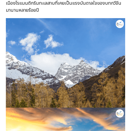
เมืองโรแมนติกริมทะเลสาบที่เคยเป็นแรงบันดาลใจของบทกวีจีน
มานานหลายร้อยปี